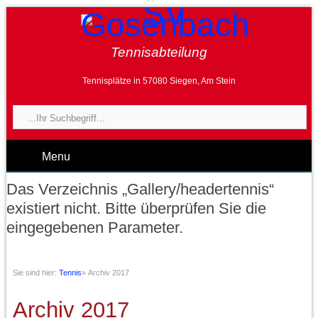
Tennisabteilung
Tennisplätze in 57080 Siegen, Am Stein
Menu
Das Verzeichnis „Gallery/headertennis“
existiert nicht. Bitte überprüfen Sie die
eingegebenen Parameter.
Sie sind hier:
Tennis
»
Archiv 2017
Archiv 2017