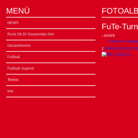
MENÜ
FOTOAL
NEWS
FuTe-Turn
Rock Ob Dr Goasemijer Alm
‹ zurück
Zurück zur überg
Gesamtverein
1
2
3
4
5
6
7
8
9
10
11
12
13
Fußball
Fußball-Jugend
Tennis
Info