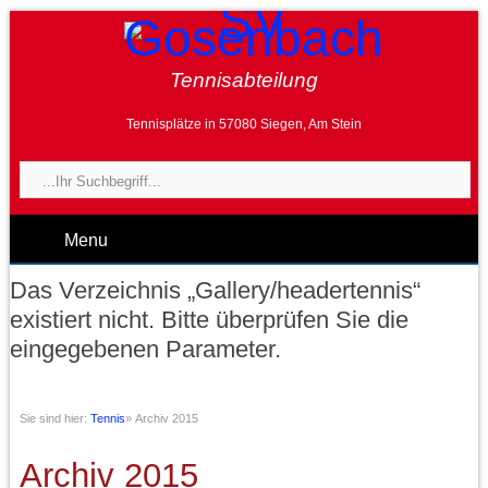
Tennisabteilung
Tennisplätze in 57080 Siegen, Am Stein
Menu
Das Verzeichnis „Gallery/headertennis“
existiert nicht. Bitte überprüfen Sie die
eingegebenen Parameter.
Sie sind hier:
Tennis
»
Archiv 2015
Archiv 2015