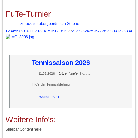
FuTe-Turnier
Zurück zur übergeordneten Galerie
1
2
3
4
5
6
7
8
9
10
11
12
13
14
15
16
17
18
19
20
21
22
23
24
25
26
27
28
29
30
31
32
33
34
35
Tennissaison 2026
|
|
Oliver Hoefer
11.02.2026
Tennis
Info's der Tennisabteilung
...weiterlesen...
Weitere Info's:
Sidebar Content here