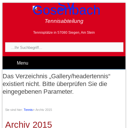
Tennisabteilung
Tennisplätze in 57080 Siegen, Am Stein
Menu
Das Verzeichnis „Gallery/headertennis“
existiert nicht. Bitte überprüfen Sie die
eingegebenen Parameter.
Sie sind hier:
Tennis
»
Archiv 2015
Archiv 2015