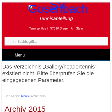
Tennisabteilung
Tennisplätze in 57080 Siegen, Am Stein
Menu
Das Verzeichnis „Gallery/headertennis“
existiert nicht. Bitte überprüfen Sie die
eingegebenen Parameter.
Sie sind hier:
Tennis
»
Archiv 2015
Archiv 2015