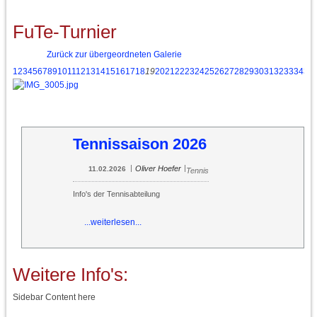
FuTe-Turnier
Zurück zur übergeordneten Galerie
1
2
3
4
5
6
7
8
9
10
11
12
13
14
15
16
17
18
19
20
21
22
23
24
25
26
27
28
29
30
31
32
33
34
35
Tennissaison 2026
|
|
Oliver Hoefer
11.02.2026
Tennis
Info's der Tennisabteilung
...weiterlesen...
Weitere Info's:
Sidebar Content here