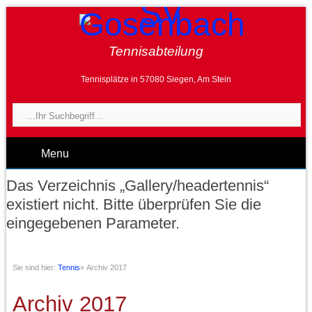
Tennisabteilung
Tennisplätze in 57080 Siegen, Am Stein
Menu
Das Verzeichnis „Gallery/headertennis“
existiert nicht. Bitte überprüfen Sie die
eingegebenen Parameter.
Sie sind hier:
Tennis
»
Archiv 2017
Archiv 2017