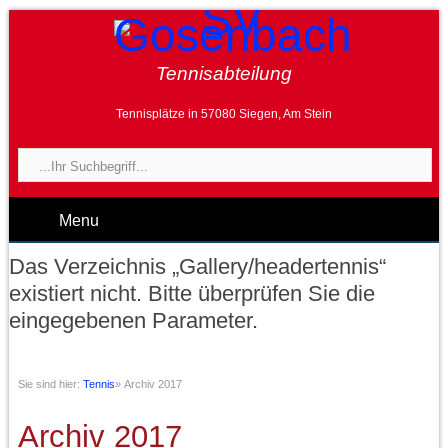
Tennisabteilung
Tennisplätze in 57080 Siegen, Am Stein
Menu
Das Verzeichnis „Gallery/headertennis“
existiert nicht. Bitte überprüfen Sie die
eingegebenen Parameter.
Sie sind hier:
Tennis
»
Archiv 2017
Archiv 2017