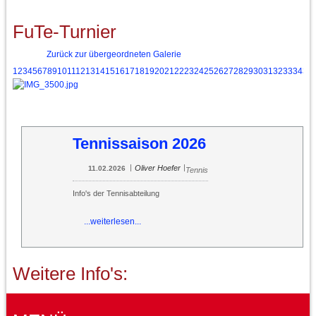
FuTe-Turnier
Zurück zur übergeordneten Galerie
1
2
3
4
5
6
7
8
9
10
11
12
13
14
15
16
17
18
19
20
21
22
23
24
25
26
27
28
29
30
31
32
33
34
35
Tennissaison 2026
|
|
Oliver Hoefer
11.02.2026
Tennis
Info's der Tennisabteilung
...weiterlesen...
Weitere Info's: