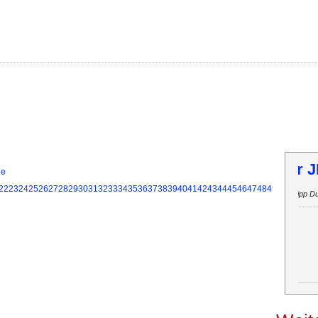
T
ie
22
23
24
25
26
27
28
29
30
31
32
33
34
35
36
37
38
39
40
41
42
43
44
45
46
47
48
49
50
51
52
53
Inf