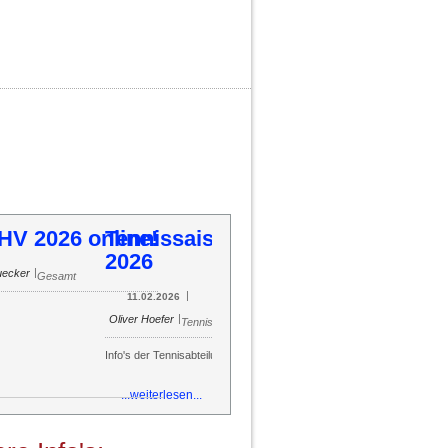
ennissaison 2026
54
55
56
57
58
59
60
61
62
63
64
65
66
67
68
69
70
71
72
73
74
75
76
77
78
79
80
81
82
83
84
85
|
|
Oliver Hoefer
11.02.2026
Tennis
o's der Tennisabteilung
...weiterlesen...