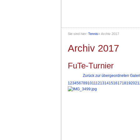
Sie sind hier:
Tennis
»
Archiv 2017
Archiv 2017
FuTe-Turnier
Zurück zur übergeordneten Galer
1
2
3
4
5
6
7
8
9
10
11
12
13
14
15
16
17
18
19
20
21