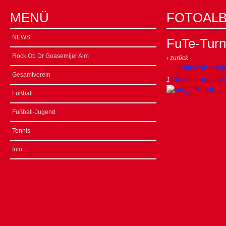
MENÜ
FOTOAL
NEWS
FuTe-Turn
Rock Ob Dr Goasemijer Alm
‹ zurück
Zurück zur überg
Gesamtverein
1
2
3
4
5
6
7
8
9
10
11
12
13
Fußball
Fußball-Jugend
Tennis
Info