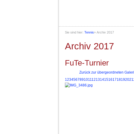
Sie sind hier:
Tennis
»
Archiv 2017
Archiv 2017
FuTe-Turnier
Zurück zur übergeordneten Galer
1
2
3
4
5
6
7
8
9
10
11
12
13
14
15
16
17
18
19
20
21