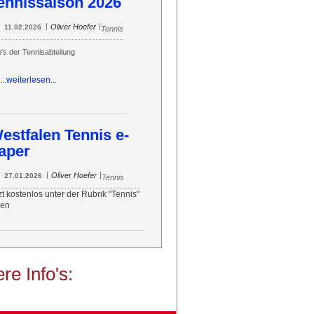
ennissaison 2026
|
|
Oliver Hoefer
11.02.2026
Tennis
o's der Tennisabteilung
...weiterlesen...
estfalen Tennis e-
aper
|
|
Oliver Hoefer
27.01.2026
Tennis
zt kostenlos unter der Rubrik "Tennis"
sen
re Info's: