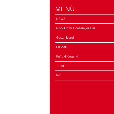
MENÜ
NEWS
Rock Ob Dr Goasemijer Alm
Gesamtverein
Fußball
Fußball-Jugend
Tennis
Info