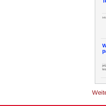
T
Inf
W
p
jet
le
Weite