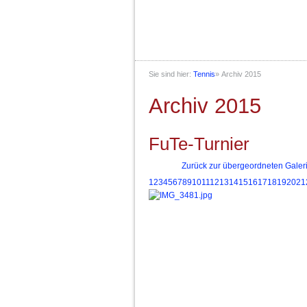
Sie sind hier:
Tennis
»
Archiv 2015
Archiv 2015
FuTe-Turnier
Zurück zur übergeordneten Galer
1
2
3
4
5
6
7
8
9
10
11
12
13
14
15
16
17
18
19
20
21