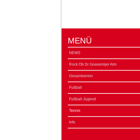
MENÜ
NEWS
Rock Ob Dr Goasemijer Alm
Gesamtverein
Fußball
Fußball-Jugend
Tennis
Info