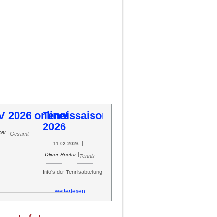
ennissaison 2026
54
55
56
57
58
59
60
61
62
63
64
65
66
67
68
69
70
71
72
73
74
75
76
77
78
79
80
81
82
83
84
85
|
|
Oliver Hoefer
11.02.2026
Tennis
o's der Tennisabteilung
...weiterlesen...