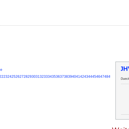
T
ie
22
23
24
25
26
27
28
29
30
31
32
33
34
35
36
37
38
39
40
41
42
43
44
45
46
47
48
49
50
51
52
53
Inf