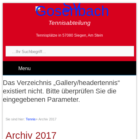
Tennisabteilung
Tennisplätze in 57080 Siegen, Am Stein
Menu
Das Verzeichnis „Gallery/headertennis“
existiert nicht. Bitte überprüfen Sie die
eingegebenen Parameter.
Sie sind hier:
Tennis
»
Archiv 2017
Archiv 2017