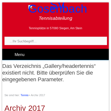
Tennisabteilung
Tennisplätze in 57080 Siegen, Am Stein
Menu
Das Verzeichnis „Gallery/headertennis“
existiert nicht. Bitte überprüfen Sie die
eingegebenen Parameter.
Sie sind hier:
Tennis
»
Archiv 2017
Archiv 2017