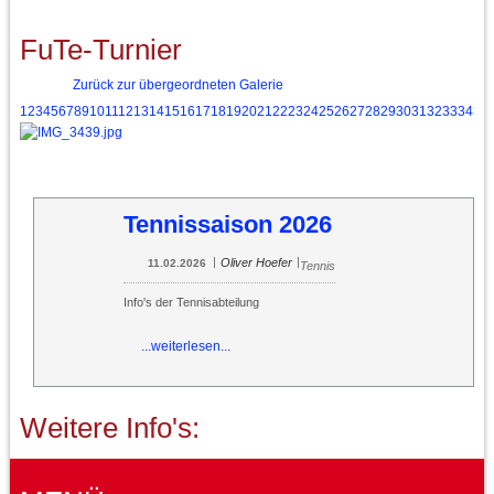
FuTe-Turnier
Zurück zur übergeordneten Galerie
1
2
3
4
5
6
7
8
9
10
11
12
13
14
15
16
17
18
19
20
21
22
23
24
25
26
27
28
29
30
31
32
33
34
35
Tennissaison 2026
|
|
Oliver Hoefer
11.02.2026
Tennis
Info's der Tennisabteilung
...weiterlesen...
Weitere Info's: