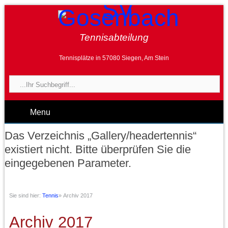
Tennisabteilung
Tennisplätze in 57080 Siegen, Am Stein
Menu
Das Verzeichnis „Gallery/headertennis“
existiert nicht. Bitte überprüfen Sie die
eingegebenen Parameter.
Sie sind hier:
Tennis
»
Archiv 2017
Archiv 2017