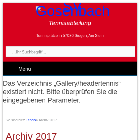
Tennisabteilung
Tennisplätze in 57080 Siegen, Am Stein
Menu
Das Verzeichnis „Gallery/headertennis“
existiert nicht. Bitte überprüfen Sie die
eingegebenen Parameter.
Sie sind hier:
Tennis
»
Archiv 2017
Archiv 2017