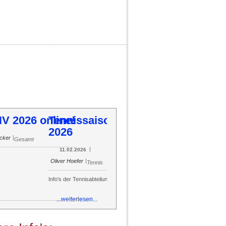
ennissaison 2026
54
55
56
57
58
59
60
61
62
63
64
65
66
67
68
69
70
71
72
73
74
75
76
77
78
79
80
81
82
83
84
85
|
|
Oliver Hoefer
11.02.2026
Tennis
o's der Tennisabteilung
...weiterlesen...