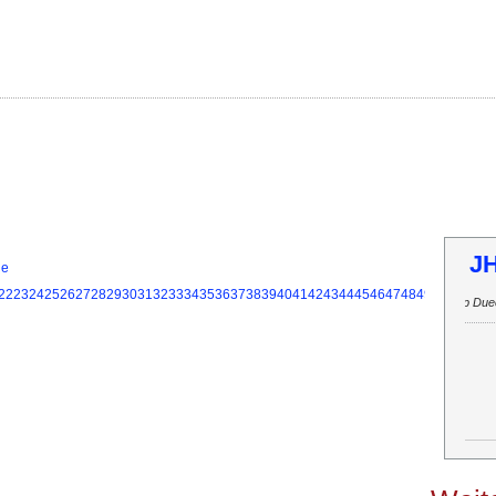
T
ie
22
23
24
25
26
27
28
29
30
31
32
33
34
35
36
37
38
39
40
41
42
43
44
45
46
47
48
49
50
51
52
53
Inf