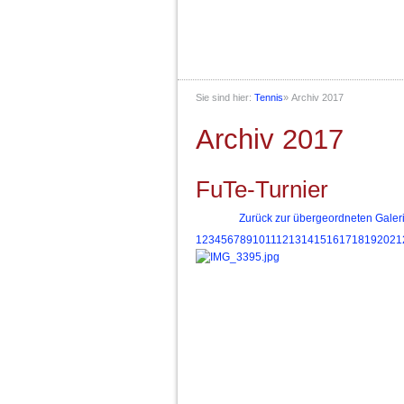
Sie sind hier:
Tennis
»
Archiv 2017
Archiv 2017
FuTe-Turnier
Zurück zur übergeordneten Galer
1
2
3
4
5
6
7
8
9
10
11
12
13
14
15
16
17
18
19
20
21