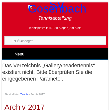
Tennisabteilung
Tennisplätze in 57080 Siegen, Am Stein
Menu
Das Verzeichnis „Gallery/headertennis“
existiert nicht. Bitte überprüfen Sie die
eingegebenen Parameter.
Sie sind hier:
Tennis
»
Archiv 2017
Archiv 2017