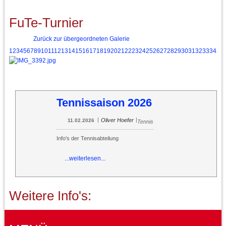
FuTe-Turnier
Zurück zur übergeordneten Galerie
1
2
3
4
5
6
7
8
9
10
11
12
13
14
15
16
17
18
19
20
21
22
23
24
25
26
27
28
29
30
31
32
33
34
35
Tennissaison 2026
|
|
Oliver Hoefer
11.02.2026
Tennis
Info's der Tennisabteilung
...weiterlesen...
Weitere Info's: