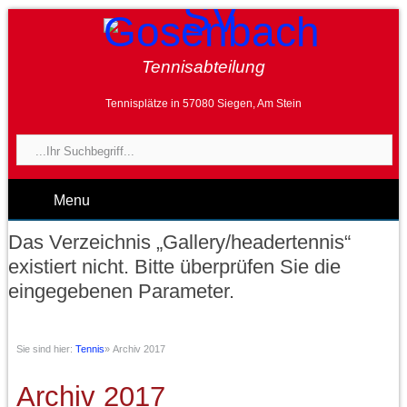
Tennisabteilung
Tennisplätze in 57080 Siegen, Am Stein
Menu
Das Verzeichnis „Gallery/headertennis“
existiert nicht. Bitte überprüfen Sie die
eingegebenen Parameter.
Sie sind hier:
Tennis
»
Archiv 2017
Archiv 2017