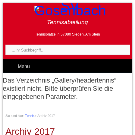
Tennisabteilung
Tennisplätze in 57080 Siegen, Am Stein
Menu
Das Verzeichnis „Gallery/headertennis“
existiert nicht. Bitte überprüfen Sie die
eingegebenen Parameter.
Sie sind hier:
Tennis
»
Archiv 2017
Archiv 2017