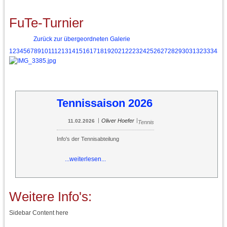
FuTe-Turnier
Zurück zur übergeordneten Galerie
1
2
3
4
5
6
7
8
9
10
11
12
13
14
15
16
17
18
19
20
21
22
23
24
25
26
27
28
29
30
31
32
33
34
35
Tennissaison 2026
|
|
Oliver Hoefer
11.02.2026
Tennis
Info's der Tennisabteilung
...weiterlesen...
Weitere Info's:
Sidebar Content here