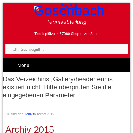
Tennisabteilung
Tennisplätze in 57080 Siegen, Am Stein
Menu
Das Verzeichnis „Gallery/headertennis“
existiert nicht. Bitte überprüfen Sie die
eingegebenen Parameter.
Sie sind hier:
Tennis
»
Archiv 2015
Archiv 2015