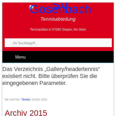
Tennisabteilung
Tennisplätze in 57080 Siegen, Am Stein
Menu
Das Verzeichnis „Gallery/headertennis“
existiert nicht. Bitte überprüfen Sie die
eingegebenen Parameter.
Sie sind hier:
Tennis
»
Archiv 2015
Archiv 2015