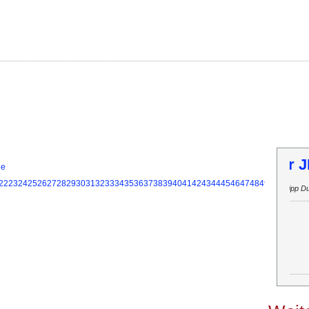
T
ie
22
23
24
25
26
27
28
29
30
31
32
33
34
35
36
37
38
39
40
41
42
43
44
45
46
47
48
49
50
51
52
53
Inf