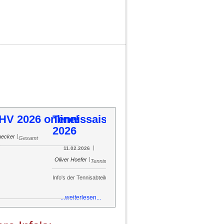
ennissaison 2026
54
55
56
57
58
59
60
61
62
63
64
65
66
67
68
69
70
71
72
73
74
75
76
77
78
79
80
81
82
83
84
85
|
|
Oliver Hoefer
11.02.2026
Tennis
o's der Tennisabteilung
...weiterlesen...