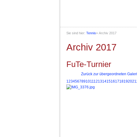
Sie sind hier:
Tennis
»
Archiv 2017
Archiv 2017
FuTe-Turnier
Zurück zur übergeordneten Galer
1
2
3
4
5
6
7
8
9
10
11
12
13
14
15
16
17
18
19
20
21