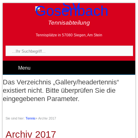
Tennisabteilung
Tennisplätze in 57080 Siegen, Am Stein
Menu
Das Verzeichnis „Gallery/headertennis“
existiert nicht. Bitte überprüfen Sie die
eingegebenen Parameter.
Sie sind hier:
Tennis
»
Archiv 2017
Archiv 2017