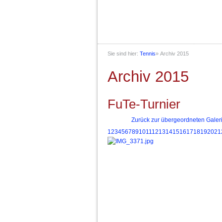
Sie sind hier:
Tennis
»
Archiv 2015
Archiv 2015
FuTe-Turnier
Zurück zur übergeordneten Galer
1
2
3
4
5
6
7
8
9
10
11
12
13
14
15
16
17
18
19
20
21