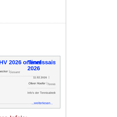
ennissaison 2026
54
55
56
57
58
59
60
61
62
63
64
65
66
67
68
69
70
71
72
73
74
75
76
77
78
79
80
81
82
83
84
85
|
|
Oliver Hoefer
11.02.2026
Tennis
o's der Tennisabteilung
...weiterlesen...