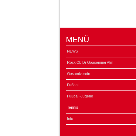
MENÜ
NEWS
Rock Ob Dr Goasemijer Alm
Gesamtverein
Fußball
Fußball-Jugend
Tennis
Info