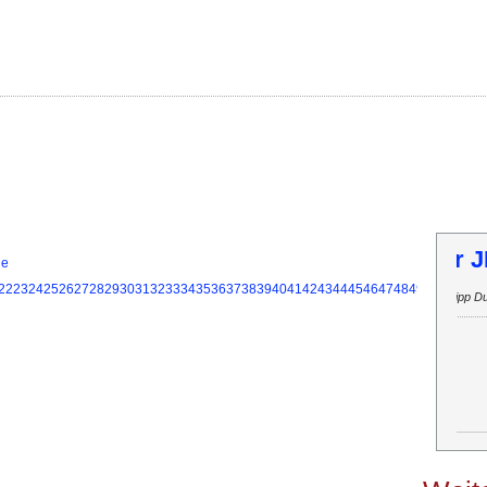
T
ie
22
23
24
25
26
27
28
29
30
31
32
33
34
35
36
37
38
39
40
41
42
43
44
45
46
47
48
49
50
51
52
53
Inf