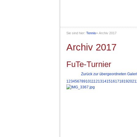
Sie sind hier:
Tennis
»
Archiv 2017
Archiv 2017
FuTe-Turnier
Zurück zur übergeordneten Galer
1
2
3
4
5
6
7
8
9
10
11
12
13
14
15
16
17
18
19
20
21