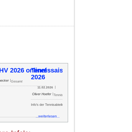
ennissaison 2026
54
55
56
57
58
59
60
61
62
63
64
65
66
67
68
69
70
71
72
73
74
75
76
77
78
79
80
81
82
83
84
85
|
|
Oliver Hoefer
11.02.2026
Tennis
o's der Tennisabteilung
...weiterlesen...