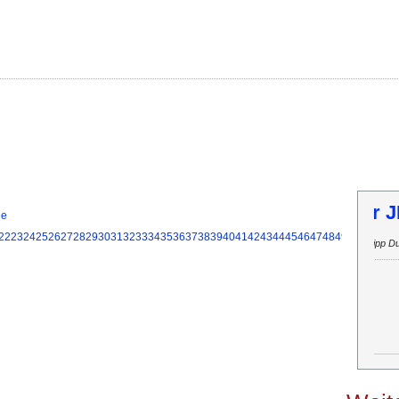
T
ie
22
23
24
25
26
27
28
29
30
31
32
33
34
35
36
37
38
39
40
41
42
43
44
45
46
47
48
49
50
51
52
53
Inf