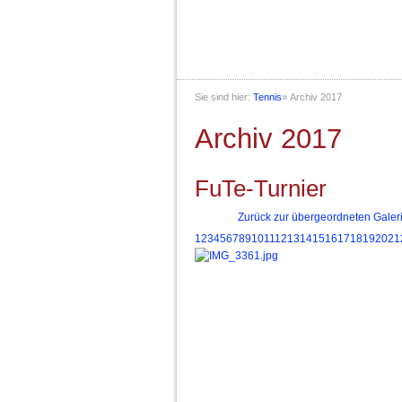
Sie sind hier:
Tennis
»
Archiv 2017
Archiv 2017
FuTe-Turnier
Zurück zur übergeordneten Galer
1
2
3
4
5
6
7
8
9
10
11
12
13
14
15
16
17
18
19
20
21