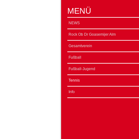
MENÜ
NEWS
Rock Ob Dr Goasemijer Alm
Gesamtverein
Fußball
Fußball-Jugend
Tennis
Info