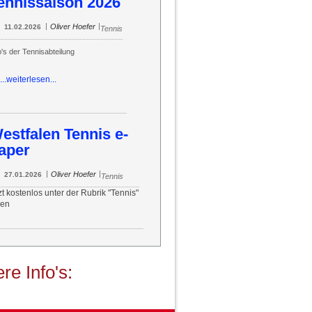
ennissaison 2026
|
|
Oliver Hoefer
11.02.2026
Tennis
o's der Tennisabteilung
...weiterlesen...
estfalen Tennis e-
aper
|
|
Oliver Hoefer
27.01.2026
Tennis
zt kostenlos unter der Rubrik "Tennis"
sen
re Info's: