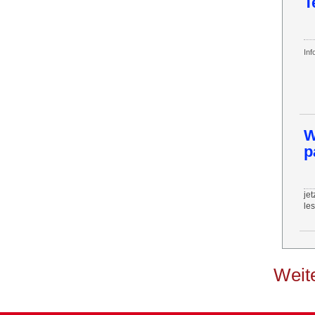
T
Inf
W
p
jet
le
Weite