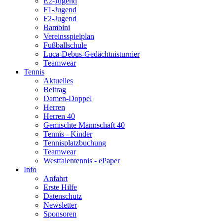
E2-Jugend
F1-Jugend
F2-Jugend
Bambini
Vereinsspielplan
Fußballschule
Luca-Debus-Gedächtnisturnier
Teamwear
Tennis
Aktuelles
Beitrag
Damen-Doppel
Herren
Herren 40
Gemischte Mannschaft 40
Tennis - Kinder
Tennisplatzbuchung
Teamwear
Westfalentennis - ePaper
Info
Anfahrt
Erste Hilfe
Datenschutz
Newsletter
Sponsoren