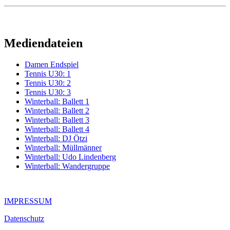
Mediendateien
Damen Endspiel
Tennis U30: 1
Tennis U30: 2
Tennis U30: 3
Winterball: Ballett 1
Winterball: Ballett 2
Winterball: Ballett 3
Winterball: Ballett 4
Winterball: DJ Ötzi
Winterball: Müllmänner
Winterball: Udo Lindenberg
Winterball: Wandergruppe
IMPRESSUM
Datenschutz