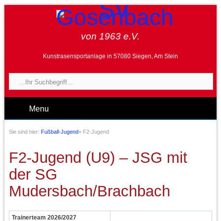
von 1963 e.V.
Kunstrasensportanlage in 57080 Siegen, Am Stein
Menu
Sie sind hier:
Fußball-Jugend
»
F2-Jugend
F2-Jugend (U9) – JSG mit
der SG
Mudersbach/Brachbach
Trainerteam 2026/2027